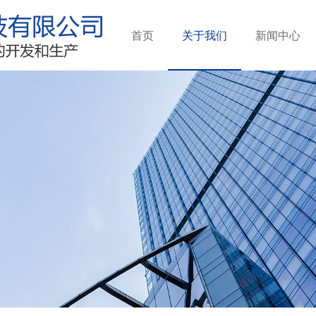
首页
关于我们
新闻中心