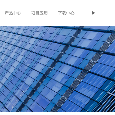
产品中心
项目应用
下载中心
►