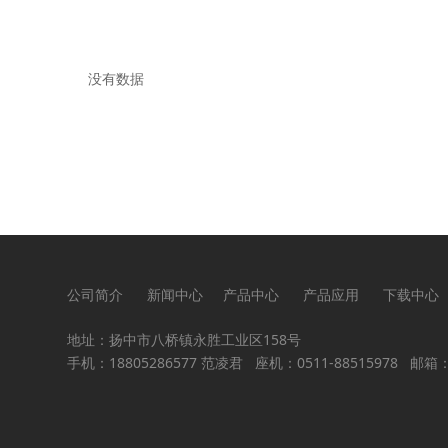
没有数据
公司简介
新闻中心
产品中心
产品应用
下载中心
地址：扬中市八桥镇永胜工业区158号
手机：18805286577 范凌君 座机：0511-88515978 邮箱：js