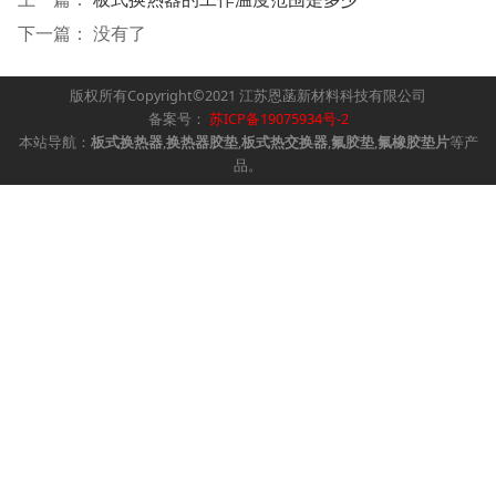
下一篇： 没有了
版权所有Copyright©2021 江苏恩菡新材料科技有限公司
备案号：
苏ICP备19075934号-2
本站导航：
板式换热器
,
换热器胶垫
,
板式热交换器
,
氟胶垫
,
氟橡胶垫片
等产
品。